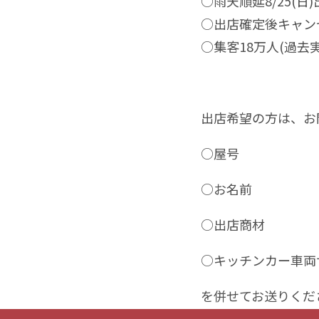
○雨天順延8/25(
○出店確定後キャン
○集客18万人(過去実
出店希望の方は、お
○屋号
○お名前
○出店商材
○キッチンカー車両
を併せてお送りくだ