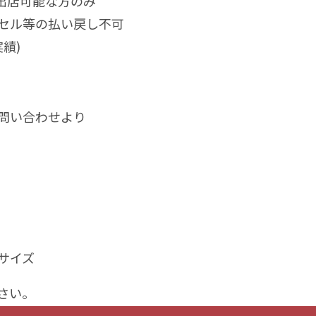
日)出店可能な方のみ
セル等の払い戻し不可
績)
問い合わせより
サイズ
さい。