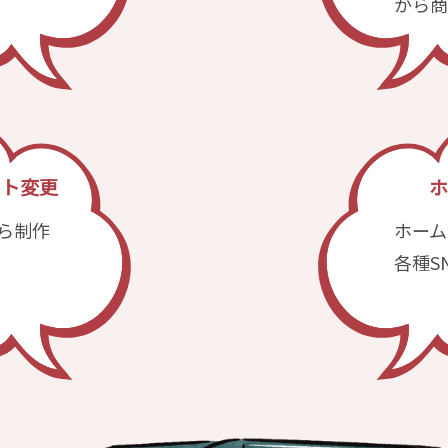
から商
ウト変更
ホ
ら制作
ホーム
各種S