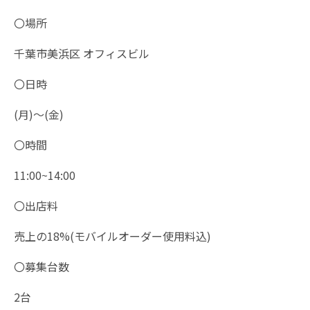
〇場所
千葉市美浜区
オフィスビル
〇日時
(
月
)
〜
(
金
)
〇時間
11:00~14:00
〇出店料
売上の
18%(
モバイルオーダー使用料込
)
〇募集台数
2
台