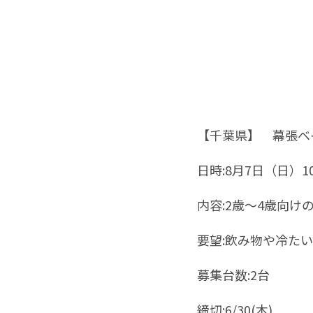
【千葉県】
幕張ベ
日時
:
8
月
7
日（日）
1
内容
:2
歳～
4
歳向け
要望
:
飲み物や冷たい
募集台数
:2
台
締切:6/30(木)